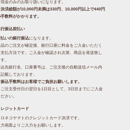
※現金のみのお取り扱いになります。
決済総額が10,000円未満は330円、10,000円以上で440円
の手数料がかかります。
銀行振込前払い
前払いの銀行振込
になります。
商品のご注文が確定後、銀行口座に料金をご入金いただく
お支払方法です。ご入金が確認され次第、商品を発送致し
ます。
振込先銀行名、口座番号は、ご注文後の自動送信メール内
に記載しております。
※振込手数料はお客様でご負担お願いします。
※ご注文受付日の翌日を1日目として、3日目までにご入金
ください。
クレジットカード
クロネコヤマトのクレジットカード決済です。
入力画面よりご入力をお願いします。