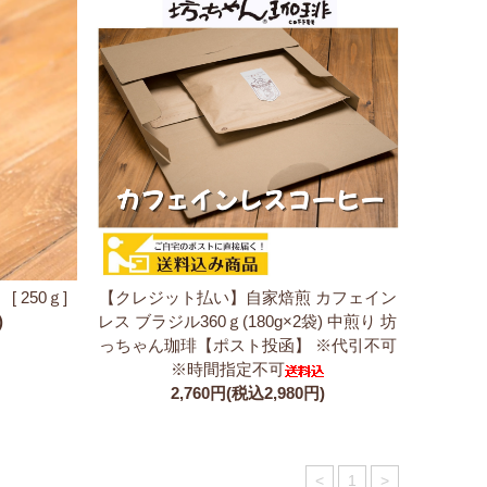
 250ｇ]
【クレジット払い】自家焙煎 カフェイン
)
レス ブラジル360ｇ(180g×2袋) 中煎り 坊
っちゃん珈琲【ポスト投函】 ※代引不可
※時間指定不可
2,760円(税込2,980円)
<
1
>