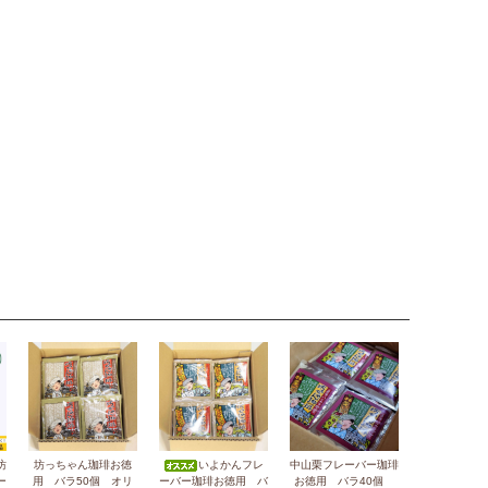
坊
坊っちゃん珈琲お徳
いよかんフレ
中山栗フレーバー珈琲
ー
用 バラ50個 オリ
ーバー珈琲お徳用 バ
お徳用 バラ40個