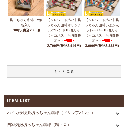
坊っちゃん珈琲 5個
【クレジット払い】坊
【クレジット払い】坊
袋入り
っちゃん珈琲オリジナ
っちゃん珈琲いよかん
700円(税込756円)
ルブレンド18個入り
フレーバー18個入り
【ネコポス】※時間指
【ネコポス】※時間指
定不可
定不可
2,700円(税込2,916円)
3,600円(税込3,888円)
もっと見る
ITEM LIST
ハイカラ喫茶坊っちゃん珈琲（ドリップバック）
自家焙煎坊っちゃん珈琲（粉・豆）